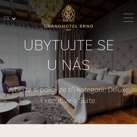
Přeskočit na hlavní obsah
CS
UBYTUJTE SE
U NÁS
Vyberte si pokoj ze tří kategorií: Deluxe,
Executive a Suite.