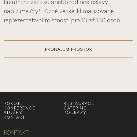
firemního večírku anebo rodinné oslavy
nabízíme čtyři různě veliké, klimatizované
reprezentativní místnosti pro 10 až 130 osob.
PRONÁJEM PROSTOR
POKOJE
RESTAURACE
KONFERENCE
CATERING
SLUŽBY
POUKAZY
KONTAKT
KONTAKT