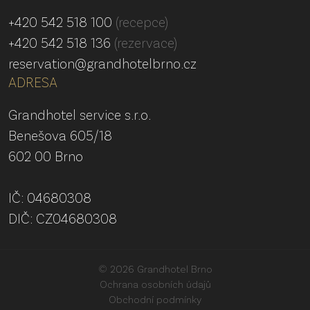
+420 542 518 100
(recepce)
+420 542 518 136
(rezervace)
reservation@grandhotelbrno.cz
ADRESA
Grandhotel service s.r.o.
Benešova 605/18
602 00 Brno
IČ: 04680308
DIČ: CZ04680308
© 2026 Grandhotel Brno
Ochrana osobních údajů
Obchodní podmínky