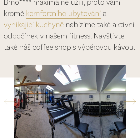
Brno**** maximálně užili, proto vám
kromě
komfortního ubytování
a
vynikající kuchyně
nabízíme také aktivní
odpočinek v našem fitness. Navštivte
také náš coffee shop s výběrovou kávou.