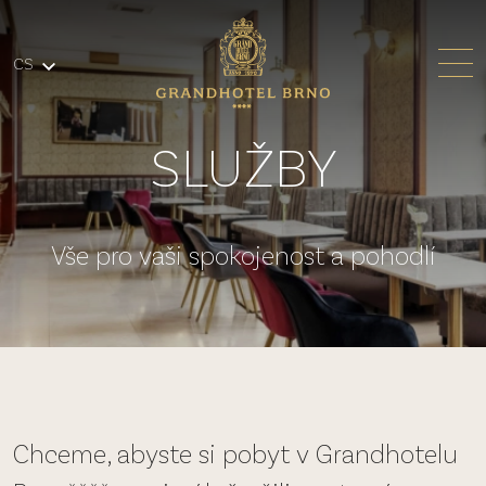
Přeskočit na hlavní obsah
CS
SLUŽBY
Vše pro vaši spokojenost a pohodlí
Chceme, abyste si pobyt v Grandhotelu